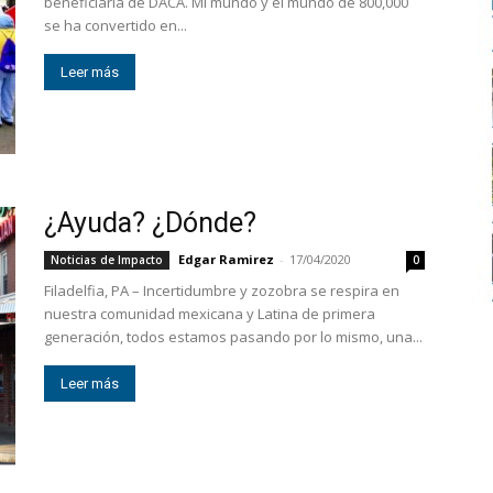
beneficiaria de DACA. Mi mundo y el mundo de 800,000
se ha convertido en...
Leer más
¿Ayuda? ¿Dónde?
Edgar Ramirez
-
17/04/2020
Noticias de Impacto
0
Filadelfia, PA – Incertidumbre y zozobra se respira en
nuestra comunidad mexicana y Latina de primera
generación, todos estamos pasando por lo mismo, una...
Leer más