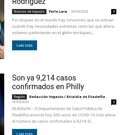
Rodríguez
Perla Lara
-
09/04/2020
Noticias de Impacto
0
Por doquier en el mundo hay corazones que se activan
cuando hay necesidades extremas como las que ahora
estamos padeciendo en el globo terráqueo,...
Leer más
Son ya 9,214 casos
confirmados en Philly
Redacción Impacto / Alcaldía de Filadelfia
-
Región
19/04/2020
0
FILADELFIA – El Departamento de Salud Pública de
Filadelfia anunció hoy 200 casos de COVID-19. Esto eleva
el número de casos confirmados a 9,214. El...
Leer más