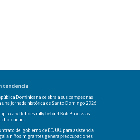
n tendencia
epública Dominicana celebra a sus campeonas
n una jornada histórica de Santo Domingo 2026
apiro and Jeffries rally behind Bob Brooks as
ection nears
ntrato del gobierno de EE. UU. para asistencia
gal a niños migrantes genera preocupaciones