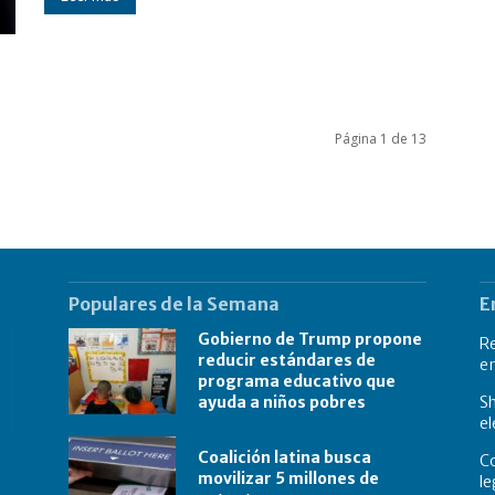
Página 1 de 13
Populares de la Semana
E
Gobierno de Trump propone
R
reducir estándares de
e
programa educativo que
ayuda a niños pobres
Sh
el
Coalición latina busca
Co
movilizar 5 millones de
le