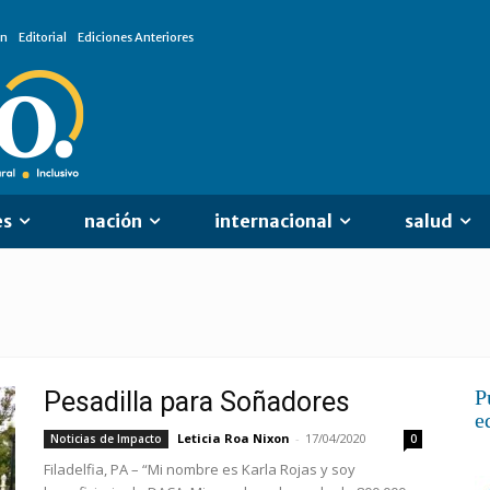
ón
Editorial
Ediciones Anteriores
es
nación
internacional
salud
P
Pesadilla para Soñadores
e
Leticia Roa Nixon
-
17/04/2020
Noticias de Impacto
0
Filadelfia, PA – “Mi nombre es Karla Rojas y soy