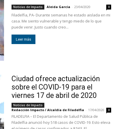
Aleida García
-
23/04/2020
Noticias de Impacto
0
Filadelfia, PA- Durante semanas he estado aislada en mi
casa. Me siento vulnerable y tengo miedo de lo que
puede venir. Justo cuando creo...
Leer más
Ciudad ofrece actualización
sobre el COVID-19 para el
viernes 17 de abril de 2020
Noticias de Impacto
Redacción Impacto / Alcaldía de Filadelfia
-
17/04/2020
0
FILADELFIA – El Departamento de Salud Pública de
Filadelfia anunció hoy 518 casos de COVID-19. Esto eleva
el número de casos confirmados a 8,563. El...