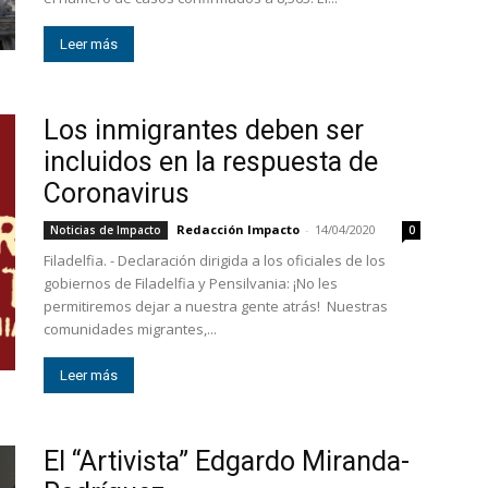
Leer más
Los inmigrantes deben ser
incluidos en la respuesta de
Coronavirus
Redacción Impacto
-
14/04/2020
Noticias de Impacto
0
Filadelfia. - Declaración dirigida a los oficiales de los
gobiernos de Filadelfia y Pensilvania: ¡No les
permitiremos dejar a nuestra gente atrás! Nuestras
comunidades migrantes,...
Leer más
El “Artivista” Edgardo Miranda-