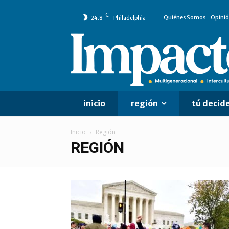
C
Quiénes Somos
Opini
24.8
Philadelphia
inicio
región
tú decid
Inicio
Región
REGIÓN