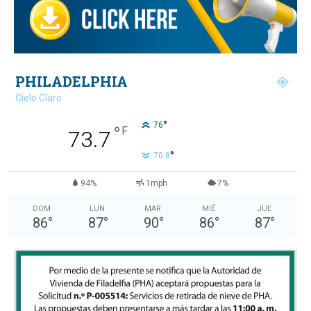
PHILADELPHIA
Cielo Claro
°
76
°
F
73.7
°
70.8
94%
1mph
7%
DOM
LUN
MAR
MIÉ
JUE
86
°
87
°
90
°
86
°
87
°