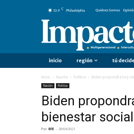
C
Quiénes Somos
Opinió
32.9
Philadelphia
inicio
región
tú decid
Inicio
Nación
Política
Biden propondrá hoy otro
Nación
Política
Biden propondrá 
bienestar social
Por
EFE
-
28/04/2021