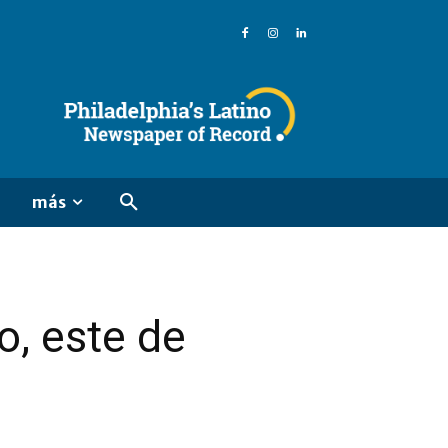
más
o, este de