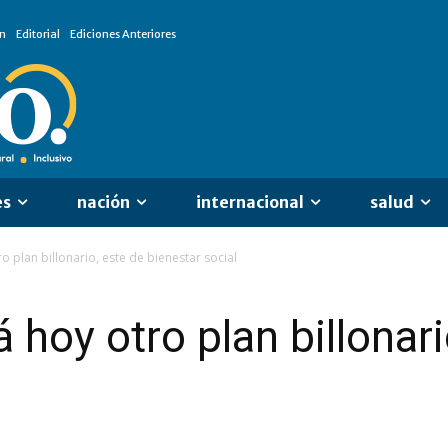
n
Editorial
Ediciones Anteriores
es
nación
internacional
salud
 plan billonario, este de bienestar social
hoy otro plan billonari