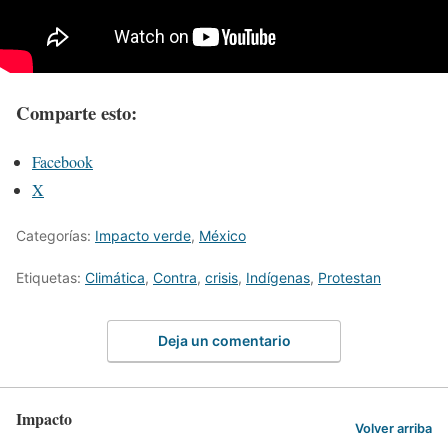
Comparte esto:
Facebook
X
Categorías:
Impacto verde
,
México
Etiquetas:
Climática
,
Contra
,
crisis
,
Indígenas
,
Protestan
Deja un comentario
Impacto
Volver arriba