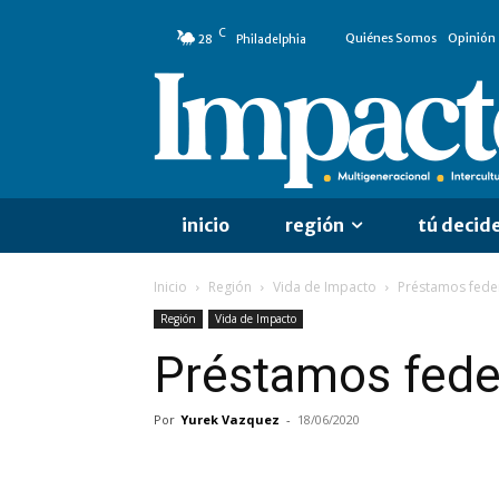
C
Quiénes Somos
Opinión
28
Philadelphia
inicio
región
tú decid
Inicio
Región
Vida de Impacto
Préstamos fede
Región
Vida de Impacto
Préstamos fede
Por
Yurek Vazquez
-
18/06/2020