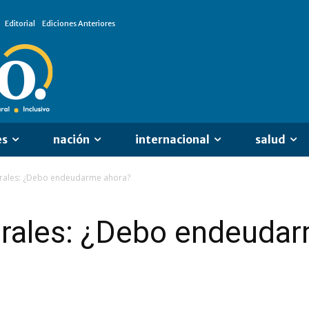
Editorial
Ediciones Anteriores
es
nación
internacional
salud
rales: ¿Debo endeudarme ahora?
rales: ¿Debo endeudar