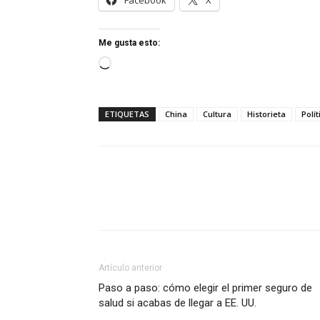
Facebook
X
Me gusta esto:
Cargando...
ETIQUETAS
China
Cultura
Historieta
Polít
Artículo anterior
Paso a paso: cómo elegir el primer seguro de
salud si acabas de llegar a EE. UU.