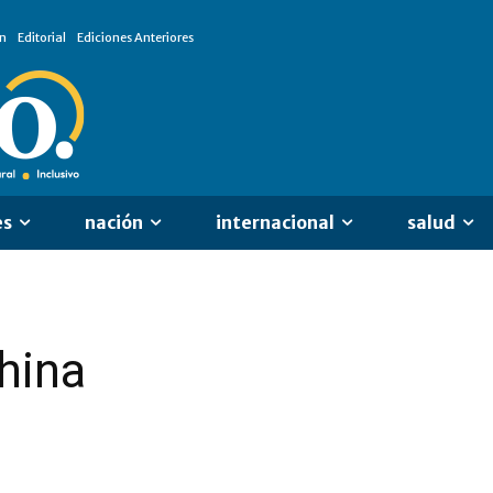
n
Editorial
Ediciones Anteriores
es
nación
internacional
salud
china