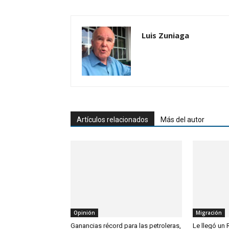
Luis Zuniaga
Artículos relacionados
Más del autor
Opinión
Migración
Ganancias récord para las petroleras,
Le llegó un