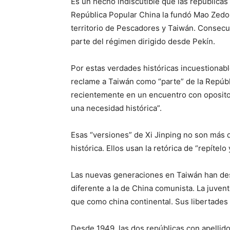
Es un hecho indiscutible que las repúblicas 
República Popular China la fundó Mao Zedo
territorio de Pescadores y Taiwán. Consec
parte del régimen dirigido desde Pekín.
Por estas verdades históricas incuestionabl
reclame a Taiwán como “parte” de la Repúbl
recientemente en un encuentro con opositor
una necesidad histórica”.
Esas “versiones” de Xi Jinping no son más 
histórica. Ellos usan la retórica de “repítelo 
Las nuevas generaciones en Taiwán han desar
diferente a la de China comunista. La juven
que como china continental. Sus libertades
Desde 1949, las dos repúblicas con apellido