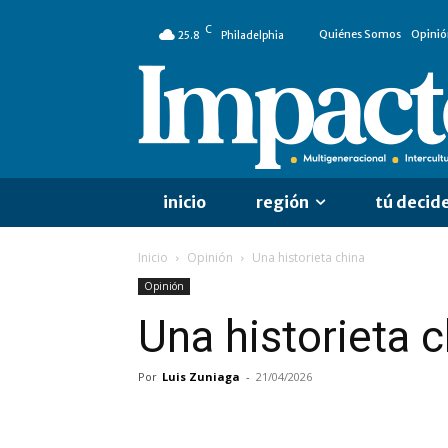
C
Quiénes Somos
Opinió
25.8
Philadelphia
inicio
región
tú decid
Inicio
Opinión
Una historieta china
Opinión
Una historieta 
Por
Luis Zuniaga
-
21/04/2026