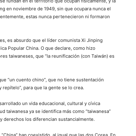
se fundan en el territorio que ocupan físicamente, y la
ng en noviembre de 1949, sin que ocupara nunca el
uentemente, estas nunca pertenecieron ni formaron
es, es absurdo que el líder comunista Xi Jinping
ica Popular China. O que declare, como hizo
es taiwaneses, que “la reunificación (con Taiwán) es
que “un cuento chino”, que no tiene sustentación
y repítelo”, para que la gente se lo crea.
rollado un vida educacional, cultural y cívica
tud taiwanesa ya se identifica más como “taiwanesa”
 y derechos los diferencian sustancialmente.
 “China” han coexistido, al igual que las dos Corea. En