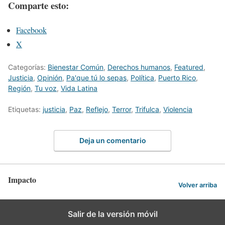
Comparte esto:
Facebook
X
Categorías:
Bienestar Común
,
Derechos humanos
,
Featured
,
Justicia
,
Opinión
,
Pa'que tú lo sepas
,
Política
,
Puerto Rico
,
Región
,
Tu voz
,
Vida Latina
Etiquetas:
justicia
,
Paz
,
Reflejo
,
Terror
,
Trifulca
,
Violencia
Deja un comentario
Impacto
Volver arriba
Salir de la versión móvil