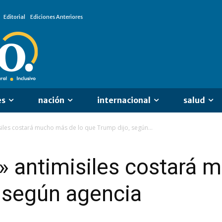
Editorial
Ediciones Anteriores
es
nación
internacional
salud
iles costará mucho más de lo que Trump dijo, según...
 antimisiles costará 
 según agencia