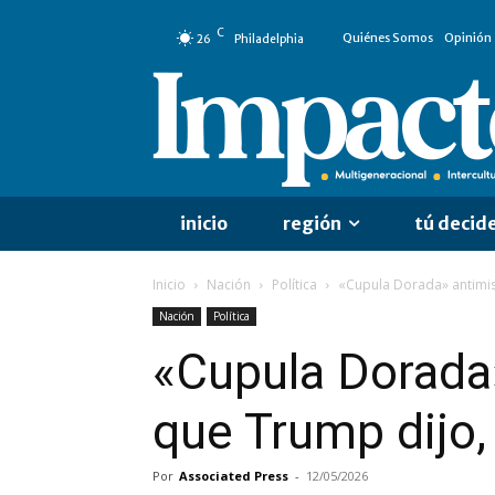
C
Quiénes Somos
Opinión
26
Philadelphia
inicio
región
tú decid
Inicio
Nación
Política
«Cupula Dorada» antimis
Nación
Política
«Cupula Dorada»
que Trump dijo,
Por
Associated Press
-
12/05/2026