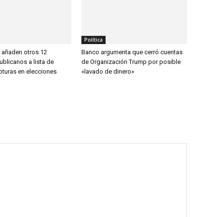
Política
 añaden otros 12
Banco argumenta que cerró cuentas
publicanos a lista de
de Organización Trump por posible
pturas en elecciones
«lavado de dinero»