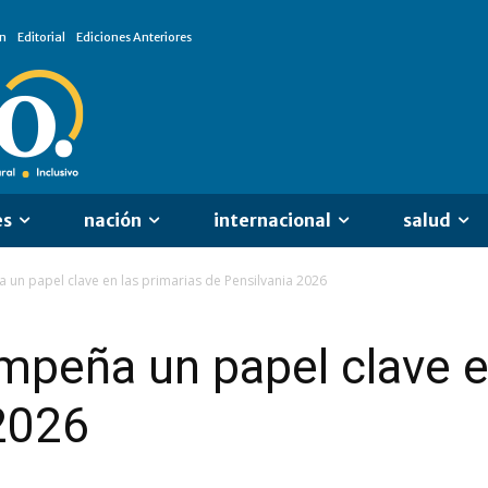
n
Editorial
Ediciones Anteriores
es
nación
internacional
salud
un papel clave en las primarias de Pensilvania 2026
peña un papel clave en
2026