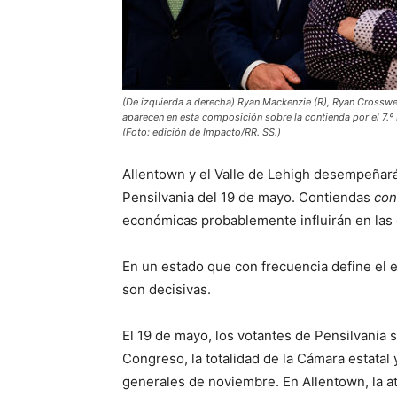
(De izquierda a derecha) Ryan Mackenzie (R), Ryan Crosswe
aparecen en esta composición sobre la contienda por el 7.º
(Foto: edición de Impacto/RR. SS.)
Allentown y el Valle de Lehigh desempeñará
Pensilvania del 19 de mayo. Contiendas
con
económicas probablemente influirán en las 
En un estado que con frecuencia define el eq
son decisivas.
El 19 de mayo, los votantes de Pensilvania 
Congreso, la totalidad de la Cámara estatal 
generales de noviembre. En Allentown, la ate