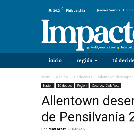
C
Quiénes Somos
Opinió
26.2
Philadelphia
inicio
región
tú decid
Inicio
Nación
Tú decides
Allentown desempeña 
Nación
Tú decides
Región
Cada Voz Cada Voto
Allentown desem
de Pensilvania 
Por
Max Kraft
-
08/05/2026