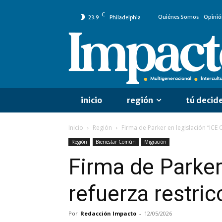
C
Quiénes Somos
Opinió
23.9
Philadelphia
inicio
región
tú decid
Inicio
Región
Firma de Parker en legislación “ICE Ou
Región
Bienestar Común
Migración
Firma de Parker 
refuerza restri
Por
Redacción Impacto
-
12/05/2026