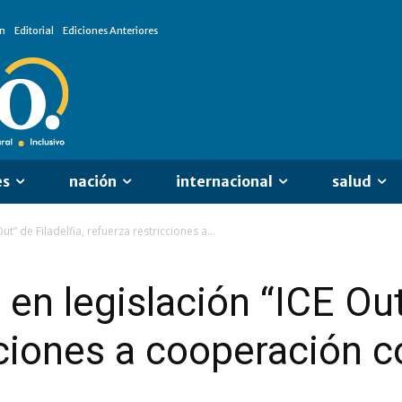
n
Editorial
Ediciones Anteriores
es
nación
internacional
salud
t” de Filadelfia, refuerza restricciones a...
en legislación “ICE Out”
cciones a cooperación c