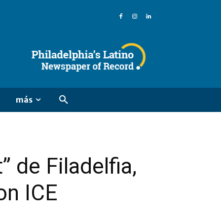
más
 de Filadelfia,
on ICE