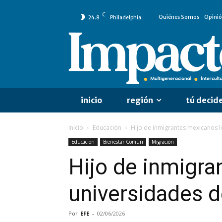
C
Quiénes Somos
Opini
24.8
Philadelphia
inicio
región
tú decid
Inicio
Educación
Hijo de inmigrantes mexicanos l
Educación
Bienestar Común
Migración
Hijo de inmigra
universidades d
Por
EFE
-
02/06/2026