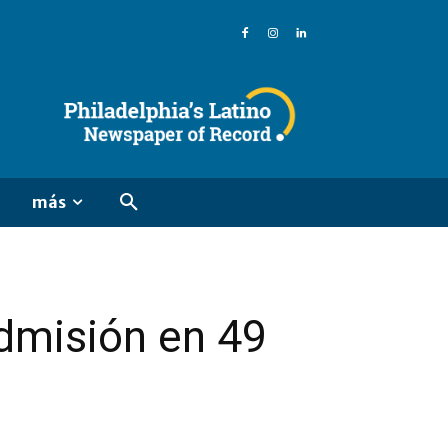
más
admisión en 49