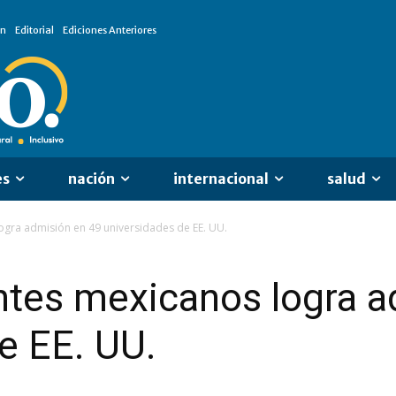
ón
Editorial
Ediciones Anteriores
es
nación
internacional
salud
ogra admisión en 49 universidades de EE. UU.
ntes mexicanos logra 
e EE. UU.