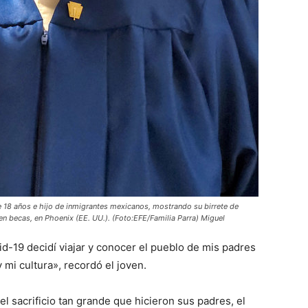
 18 años e hijo de inmigrantes mexicanos, mostrando su birrete de
en becas, en Phoenix (EE. UU.). (Foto:EFE/Familia Parra) Miguel
d-19 decidí viajar y conocer el pueblo de mis padres
 mi cultura», recordó el joven.
el sacrificio tan grande que hicieron sus padres, el