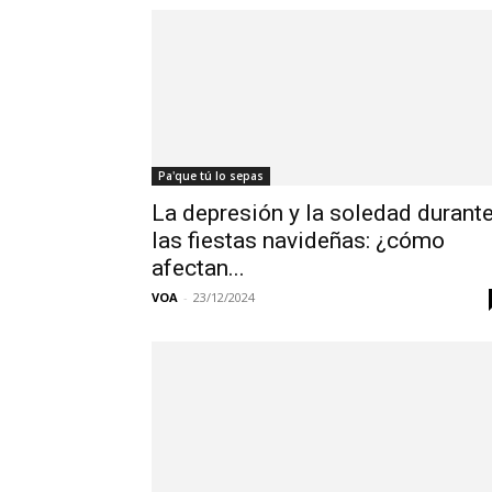
Pa'que tú lo sepas
La depresión y la soledad durant
las fiestas navideñas: ¿cómo
afectan...
VOA
-
23/12/2024