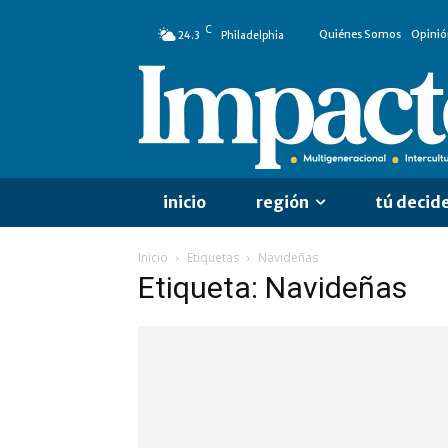
C
Quiénes Somos
Opinió
24.3
Philadelphia
inicio
región
tú decid
Inicio
Etiquetas
Navideñas
Etiqueta: Navideñas