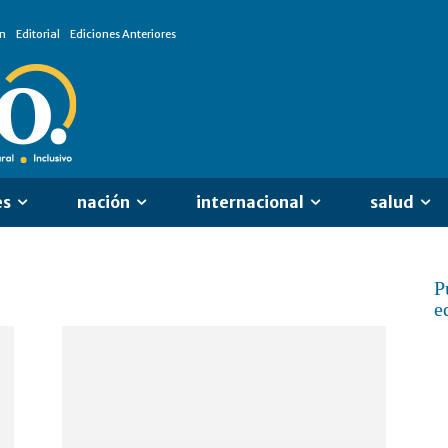
n
Editorial
Ediciones Anteriores
es
nación
internacional
salud
P
e