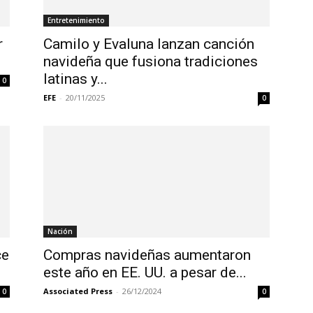
Entretenimiento
r
Camilo y Evaluna lanzan canción
navideña que fusiona tradiciones
latinas y...
0
EFE
-
20/11/2025
0
Nación
ce
Compras navideñas aumentaron
este año en EE. UU. a pesar de...
Associated Press
-
26/12/2024
0
0