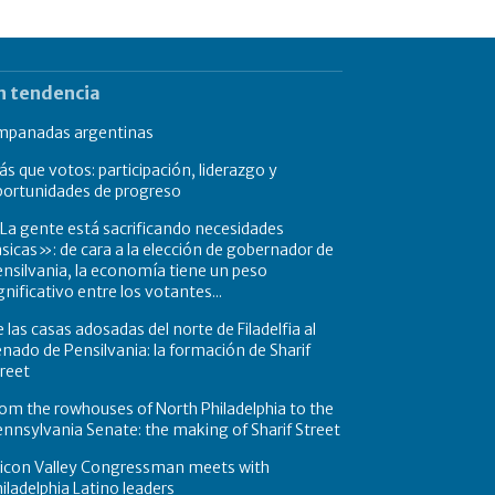
n tendencia
mpanadas argentinas
s que votos: participación, liderazgo y
portunidades de progreso
a gente está sacrificando necesidades
sicas»: de cara a la elección de gobernador de
nsilvania, la economía tiene un peso
gnificativo entre los votantes...
 las casas adosadas del norte de Filadelfia al
nado de Pensilvania: la formación de Sharif
reet
om the rowhouses of North Philadelphia to the
nnsylvania Senate: the making of Sharif Street
licon Valley Congressman meets with
iladelphia Latino leaders