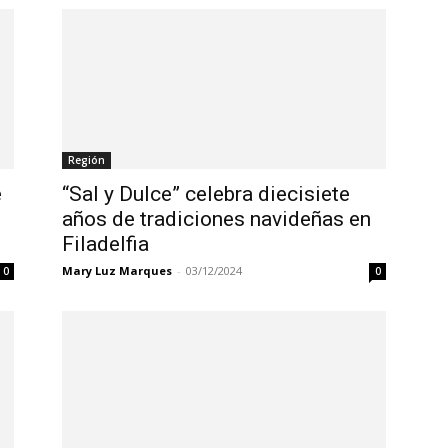
Región
e
“Sal y Dulce” celebra diecisiete
años de tradiciones navideñas en
Filadelfia
Mary Luz Marques
-
03/12/2024
0
0