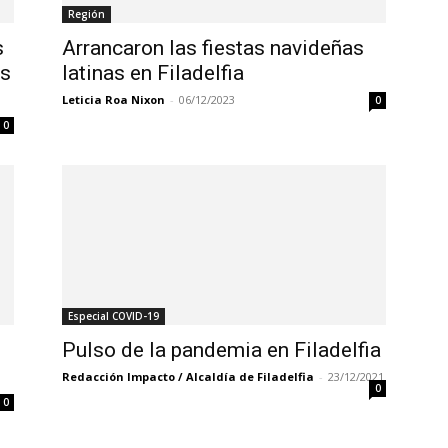
Región
s
Arrancaron las fiestas navideñas
es
latinas en Filadelfia
Leticia Roa Nixon
-
06/12/2023
0
0
Especial COVID-19
Pulso de la pandemia en Filadelfia
Redacción Impacto / Alcaldía de Filadelfia
-
23/12/2021
0
0