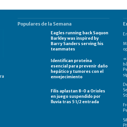
Populares de la Semana
E
Eagles running back Saquon
E
Barkley was inspired by
Barry Sanders serving his
Má
teammates
o
«L
Identifican proteína
bá
esencial para prevenir daño
Pe
hepático y tumores con el
si
tra
envejecimiento
De
Se
Filis aplastan 8-0 a Orioles
St
en juego suspendido por
lluvia tras 5 1/2 entrada
Fr
Pe
Si
Ph