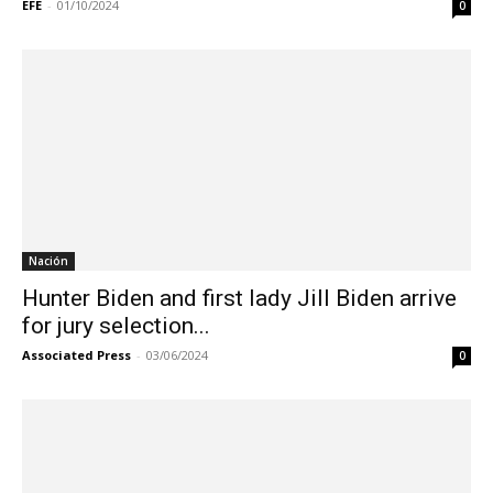
EFE
-
01/10/2024
0
Nación
Hunter Biden and first lady Jill Biden arrive
for jury selection...
Associated Press
-
03/06/2024
0