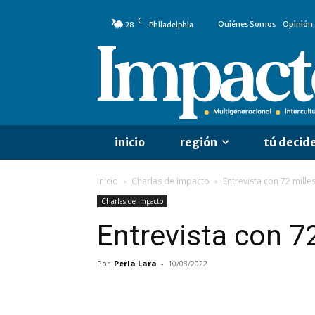
C
Quiénes Somos
Opinión
28
Philadelphia
inicio
región
tú decid
Inicio
Charlas de Impacto
Entrevista con 72 mille
Charlas de Impacto
Entrevista con 72
Por
Perla Lara
-
10/08/2022