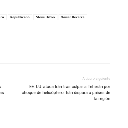
ura
Republicano
Steve Hilton
Xavier Becerra
Artículo siguiente
s
EE. UU. ataca Irán tras culpar a Teherán por
ías
choque de helicóptero. Irán dispara a países de
la región