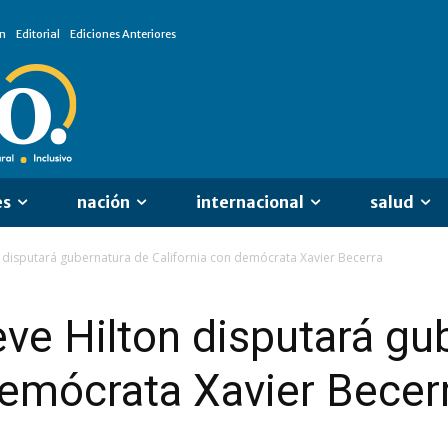
n
Editorial
Ediciones Anteriores
es
nación
internacional
salud
 disputará gubernatura de California con demócrata Xavier Becerra
ve Hilton disputará gu
demócrata Xavier Becer