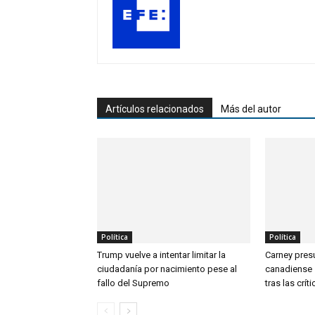
Artículos relacionados
Más del autor
Política
Política
Trump vuelve a intentar limitar la
Carney pre
ciudadanía por nacimiento pese al
canadiense s
fallo del Supremo
tras las crí