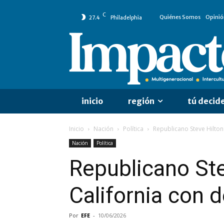
C
Quiénes Somos
Opinió
27.4
Philadelphia
inicio
región
tú decid
Inicio
Nación
Política
Republicano Steve Hilton
Nación
Política
Republicano Ste
California con 
Por
EFE
-
10/06/2026