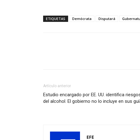
ETIQUETAS
Demócrata
Disputará
Gubernat
Artículo anterior
Estudio encargado por EE. UU. identifica riesgo
del alcohol. El gobierno no lo incluye en sus gu
EFE