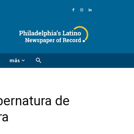
más
bernatura de
ra