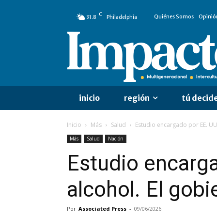
C
Quiénes Somos
Opinió
31.8
Philadelphia
inicio
región
tú decid
Inicio
Más
Salud
Estudio encargado por EE. UU. 
Más
Salud
Nación
Estudio encarga
alcohol. El gobi
Por
Associated Press
-
09/06/2026