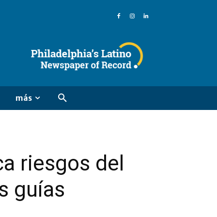
más
ca riesgos del
us guías