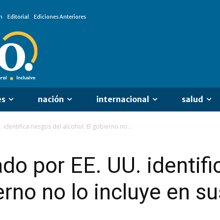
n
Editorial
Ediciones Anteriores
es
nación
internacional
salud
identifica riesgos del alcohol. El gobierno no...
do por EE. UU. identifi
erno no lo incluye en s