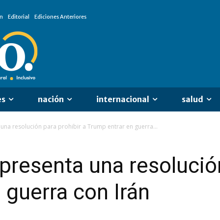
n
Editorial
Ediciones Anteriores
es
nación
internacional
salud
una resolución para prohibir a Trump entrar en guerra...
presenta una resolución
 guerra con Irán