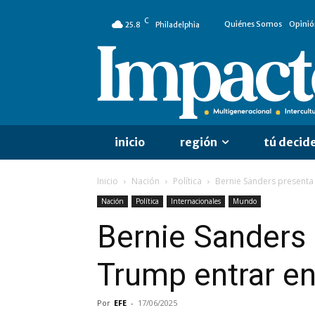
C
Quiénes Somos
Opinió
25.8
Philadelphia
inicio
región
tú decid
Inicio
Nación
Política
Bernie Sanders presenta 
Nación
Política
Internacionales
Mundo
Bernie Sanders 
Trump entrar en
Por
EFE
-
17/06/2025