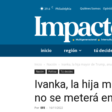
C
Quiénes Somos
Opini
29.6
Philadelphia
inicio
región
tú decid
Inicio
Nación
Ivanka, la hija mayor de Trump, anun
Nación
Política
Tú decides
Ivanka, la hija
no se meterá en
Por
EFE
-
16/11/2022