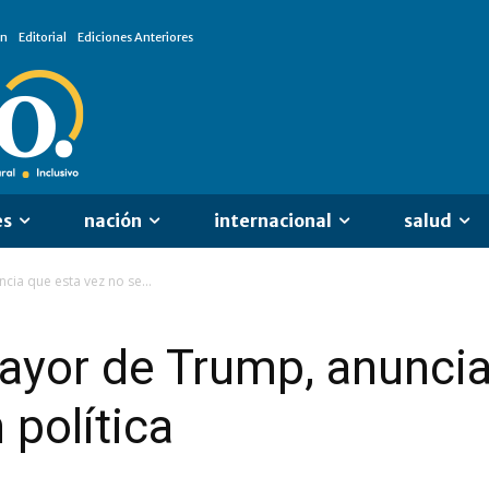
ón
Editorial
Ediciones Anteriores
es
nación
internacional
salud
cia que esta vez no se...
 mayor de Trump, anunci
 política