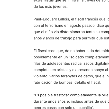
extremistas que se infiltran a través de ap
de los más jóvenes.
Paul-Edouard Lallois, el fiscal francés que
con el terrorismo en agosto pasado, dice q
que el niño vio distorsionaron tanto su com
años y años de trabajo para permitir que es
El fiscal cree que, de no haber sido deteni
posiblemente en un “soldado completamente
filas de adolescentes radicalizados digital
complots terroristas y expresando apoyo al
violento, varios terabytes de datos, que el 
fabricación de bombas, detalló el fiscal.
“Es posible trastocar completamente la orie
durante unos años e, incluso antes de que c
peores cosas con sólo un cuchillo”.