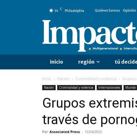
C
Quiénes Somos
Opinión
34
Philadelphia
inicio
región
tú decid
Inicio
Nación
Criminalidad y violencia
Grupos e
Nación
Criminalidad y violencia
Internacionales
Mundo
Grupos extremi
través de pornog
Por
Associated Press
-
13/04/2025