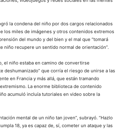
licaciones, videojuegos y redes sociales en las mentes
 logró la condena del niño por dos cargos relacionados
ue los miles de imágenes y otros contenidos extremos
prensión del mundo y del bien y el mal que “tomará
te niño recupere un sentido normal de orientación”.
do, el niño estaba en camino de convertirse
 deshumanizado” que corría el riesgo de unirse a las
mente en Francia y más allá, que están tramando
 extremismo. La enorme biblioteca de contenido
niño acumuló incluía tutoriales en video sobre la
ntación mental de un niño tan joven”, subrayó. “Hazlo
umpla 18, ya es capaz de, sí, cometer un ataque y las