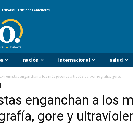
Editorial
Ediciones Anteriores
es
nación
internacional
salud
xtremistas enganchan a los más jóvenes a través de pornografía, gore...
stas enganchan a los m
rafía, gore y ultraviole