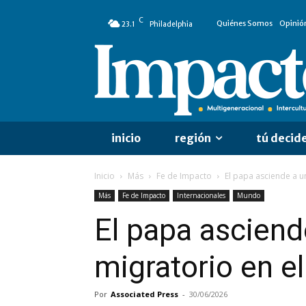
C
Quiénes Somos
Opinió
23.1
Philadelphia
inicio
región
tú decid
Inicio
Más
Fe de Impacto
El papa asciende a un
Más
Fe de Impacto
Internacionales
Mundo
El papa asciend
migratorio en e
Por
Associated Press
-
30/06/2026