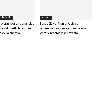
u bolsillo
Mundo
roleras logran ganancias
Irán, déjà vu: Trump vuelve a
ras el conflicto en Irán
amenazar con una gran escalada
s de la energía
contra Teherán y se retracta