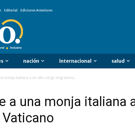
n
Editorial
Ediciones Anteriores
es
nación
internacional
salud
a monja italiana a un alto cargo migratorio...
e a una monja italiana a
l Vaticano