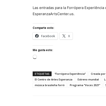
Las entradas para la Forrópera Experiência
EsperanzaArtsCenter.us.
Comparte esto:
Facebook
X
Me gusta esto:
Cargando...
ETIQUETAS
“Forrópera Experiência”
Creada por 
El Centro de Artes Esperanza
Estreno mundial
L
música brasileña forró
Programa “Voces 2021”