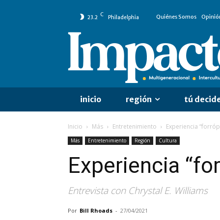
C
Quiénes Somos
Opinió
23.2
Philadelphia
inicio
región
tú decid
Inicio
Más
Entretenimiento
Experiencia “forróp
Más
Entretenimiento
Región
Cultura
Experiencia “fo
Entrevista con Chrystal E. Williams
Por
Bill Rhoads
-
27/04/2021