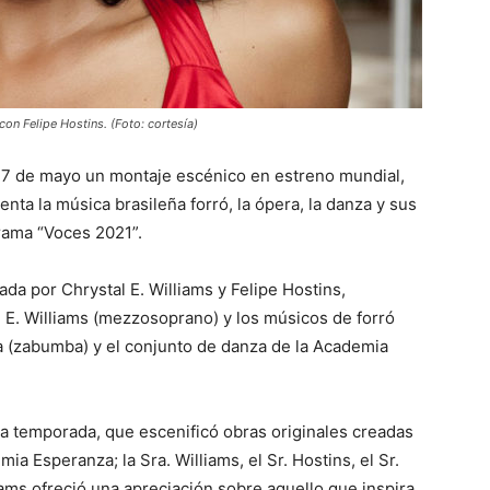
con Felipe Hostins. (Foto: cortesía)
l 7 de mayo un montaje escénico en estreno mundial,
enta la música brasileña forró, la ópera, la danza y sus
grama “Voces 2021”.
da por Chrystal E. Williams y Felipe Hostins,
l E. Williams (mezzosoprano) y los músicos de forró
a (zabumba) y el conjunto de danza de la Academia
la temporada, que escenificó obras originales creadas
a Esperanza; la Sra. Williams, el Sr. Hostins, el Sr.
iams ofreció una apreciación sobre aquello que inspira