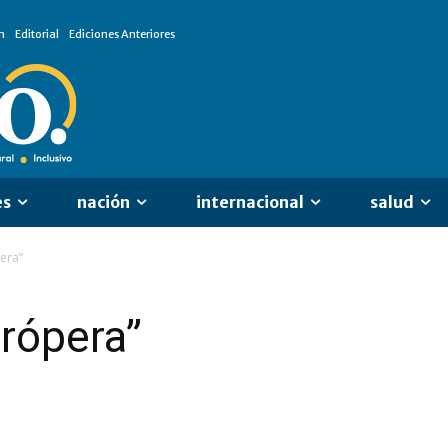
n
Editorial
Ediciones Anteriores
es
nación
internacional
salud
era”
rrópera”