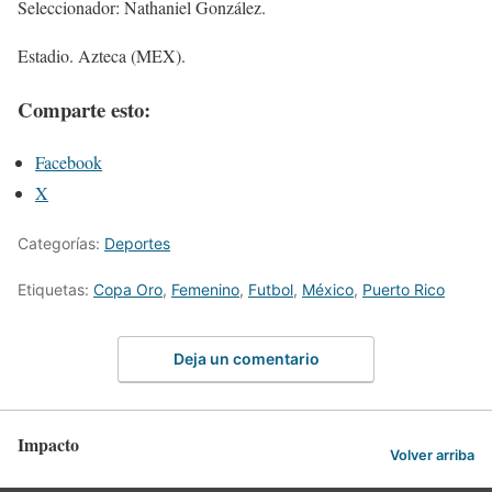
Seleccionador: Nathaniel González.
Estadio. Azteca (MEX).
Comparte esto:
Facebook
X
Categorías:
Deportes
Etiquetas:
Copa Oro
,
Femenino
,
Futbol
,
México
,
Puerto Rico
Deja un comentario
Impacto
Volver arriba