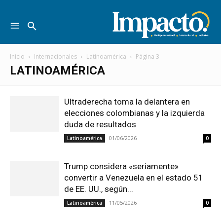
Inicio
Internacionales
Latinoamérica
Página 3
LATINOAMÉRICA
Ultraderecha toma la delantera en
elecciones colombianas y la izquierda
duda de resultados
01/06/2026
Latinoamérica
0
Trump considera «seriamente»
convertir a Venezuela en el estado 51
de EE. UU., según...
11/05/2026
Latinoamérica
0