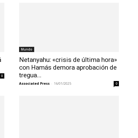
Mundo
á
Netanyahu: «crisis de última hora»
con Hamás demora aprobación de
tregua...
0
Associated Press
-
16/01/2025
0