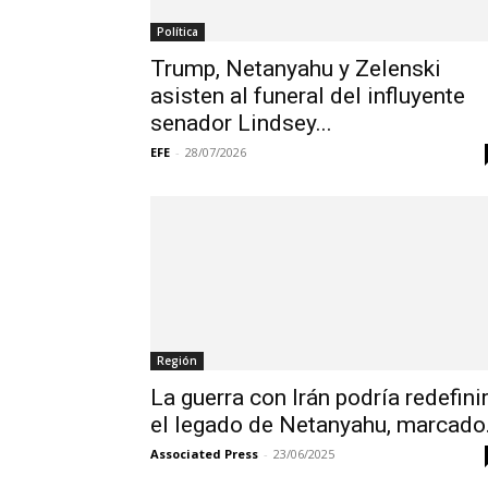
Política
Trump, Netanyahu y Zelenski
asisten al funeral del influyente
senador Lindsey...
EFE
-
28/07/2026
Región
La guerra con Irán podría redefini
el legado de Netanyahu, marcado.
Associated Press
-
23/06/2025