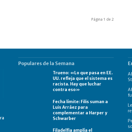
Página 1 de 2
Populares de la Semana
E
Trueno: «Lo que pasa en EE.
A
UU. refleja que el sistema es
St
racista. Hay que luchar
contra eso»
A
fu
Fecha límite: Filis suman a
Le
Luis Arráez para
re
complementar a Harper y
tra
Schwarber
Pe
s
Filadelfia amplía el