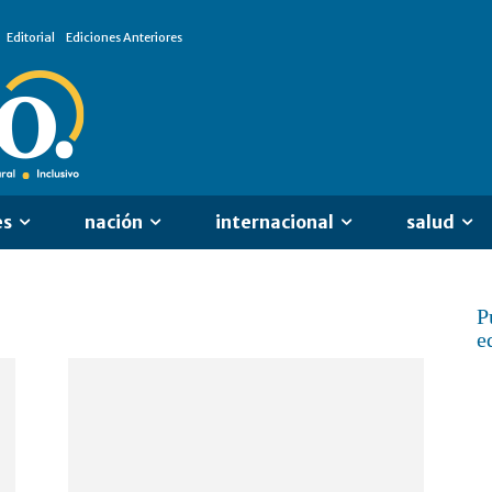
Editorial
Ediciones Anteriores
es
nación
internacional
salud
P
e