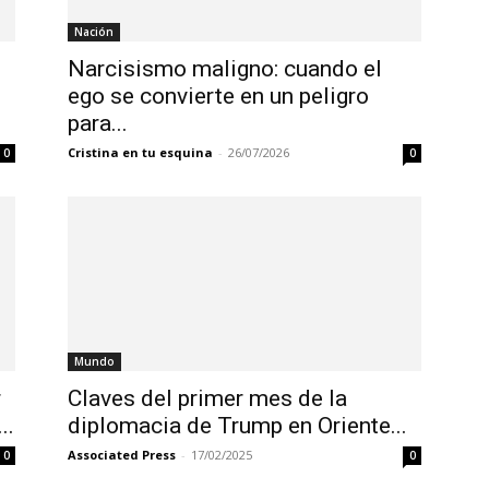
Nación
Narcisismo maligno: cuando el
ego se convierte en un peligro
para...
Cristina en tu esquina
-
26/07/2026
0
0
Mundo
r
Claves del primer mes de la
..
diplomacia de Trump en Oriente...
Associated Press
-
17/02/2025
0
0