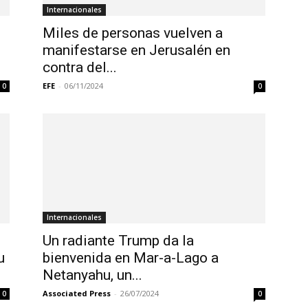
Internacionales
Miles de personas vuelven a
manifestarse en Jerusalén en
contra del...
EFE
-
06/11/2024
0
0
Internacionales
Un radiante Trump da la
u
bienvenida en Mar-a-Lago a
Netanyahu, un...
Associated Press
-
26/07/2024
0
0