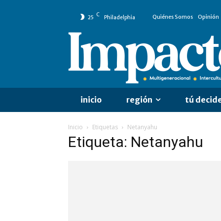
C
Quiénes Somos
Opinión
25
Philadelphia
inicio
región
tú decid
Inicio
Etiquetas
Netanyahu
Etiqueta: Netanyahu