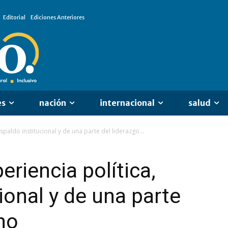
Editorial
Ediciones Anteriores
es
nación
internacional
salud
espaldo institucional y de una parte del liderazgo...
eriencia política,
ional y de una parte
ino