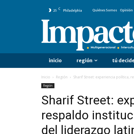
C
Quiénes Somos
Opinión
25
Philadelphia
inicio
región
tú decid
Inicio
Región
Sharif Street: experiencia política, r
Región
Sharif Street: exp
respaldo instituc
del liderazgo lat