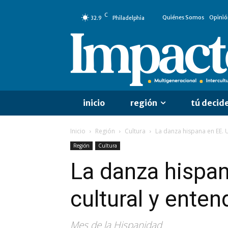
C
Quiénes Somos
Opinió
32.9
Philadelphia
inicio
región
tú decid
Inicio
Región
Cultura
La danza hispana en EE. U
Región
Cultura
La danza hispan
cultural y ente
Mes de la Hispanidad