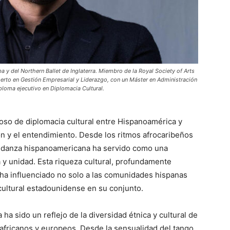
uba y del Northern Ballet de Inglaterra. Miembro de la Royal Society of Arts
perto en Gestión Empresarial y Liderazgo, con un Máster en Administración
ploma ejecutivo en Diplomacia Cultural.
oso de diplomacia cultural entre Hispanoamérica y
 y el entendimiento. Desde los ritmos afrocaribeños
 la danza hispanoamericana ha servido como una
a y unidad. Esta riqueza cultural, profundamente
 ha influenciado no solo a las comunidades hispanas
cultural estadounidense en su conjunto.
a sido un reflejo de la diversidad étnica y cultural de
 africanos y europeos. Desde la sensualidad del tango