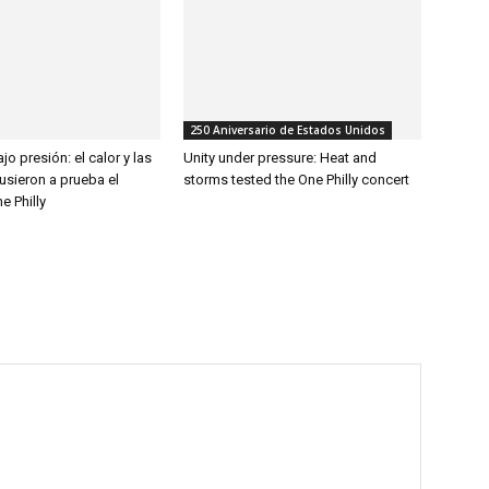
250 Aniversario de Estados Unidos
jo presión: el calor y las
Unity under pressure: Heat and
usieron a prueba el
storms tested the One Philly concert
e Philly