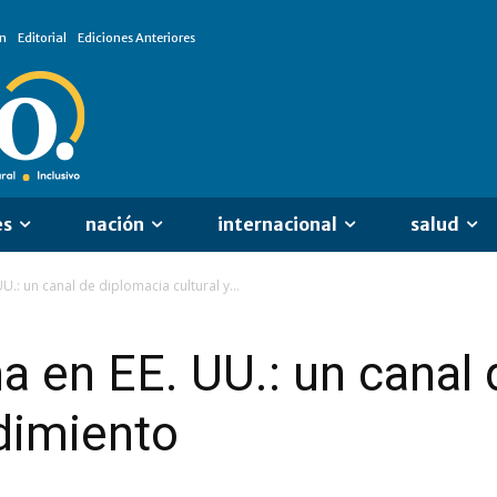
n
Editorial
Ediciones Anteriores
es
nación
internacional
salud
U.: un canal de diplomacia cultural y...
a en EE. UU.: un canal
ndimiento