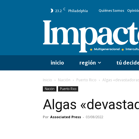
C
Quiénes Somos
Opinió
23.2
Philadelphia
inicio
región
tú decid
Inicio
Nación
Puerto Rico
Algas «devastadoras»
Nación
Puerto Rico
Algas «devastad
Por
Associated Press
-
03/08/2022