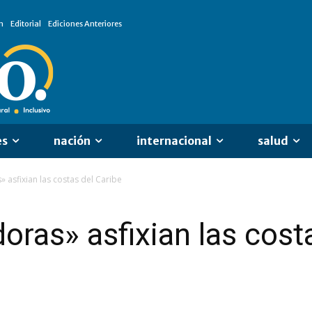
n
Editorial
Ediciones Anteriores
es
nación
internacional
salud
 asfixian las costas del Caribe
oras» asfixian las cost