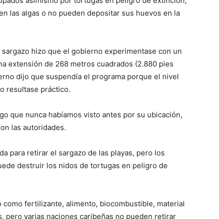
upados asimismo por tortugas en peligro de extinción,
 en las algas o no pueden depositar sus huevos en la
e sargazo hizo que el gobierno experimentase con un
una extensión de 268 metros cuadrados (2.880 pies
erno dijo que suspendía el programa porque el nivel
 resultase práctico.
lgo que nunca habíamos visto antes por su ubicación,
ron las autoridades.
a para retirar el sargazo de las playas, pero los
uede destruir los nidos de tortugas en peligro de
 como fertilizante, alimento, biocombustible, material
, pero varias naciones caribeñas no pueden retirar