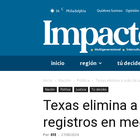
C
Quiénes Somos
Opinión
34
Philadelphia
inicio
región
tú decid
Inicio
Nación
Política
Texas elimina a más de un
Nación
Política
Justicia
Tú decides
Texas elimina a
registros en me
Por
EFE
-
27/08/2024