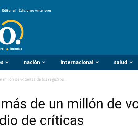
Editorial
Ediciones Anteriores
es
nación
internacional
salud
 millón de votantes de los registros...
 más de un millón de vo
dio de críticas