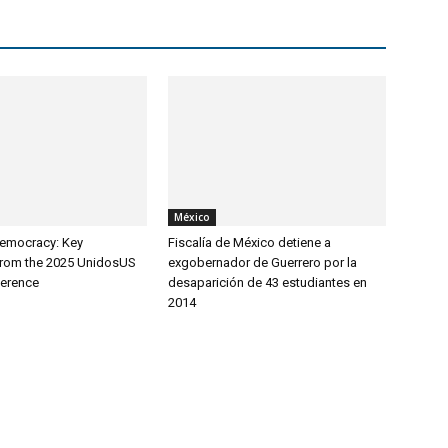
México
Democracy: Key
Fiscalía de México detiene a
from the 2025 UnidosUS
exgobernador de Guerrero por la
ference
desaparición de 43 estudiantes en
2014