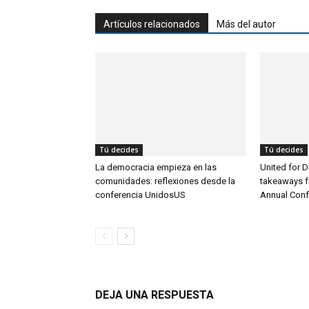
Artículos relacionados
Más del autor
Tú decides
Tú decides
La democracia empieza en las
United for 
comunidades: reflexiones desde la
takeaways 
conferencia UnidosUS
Annual Con
DEJA UNA RESPUESTA