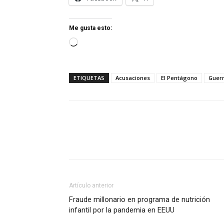
Me gusta esto:
Cargando...
ETIQUETAS
Acusaciones
El Pentágono
Guer
Artículo anterior
Fraude millonario en programa de nutrición
infantil por la pandemia en EEUU