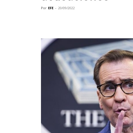
Por
EFE
-
20/09/2022