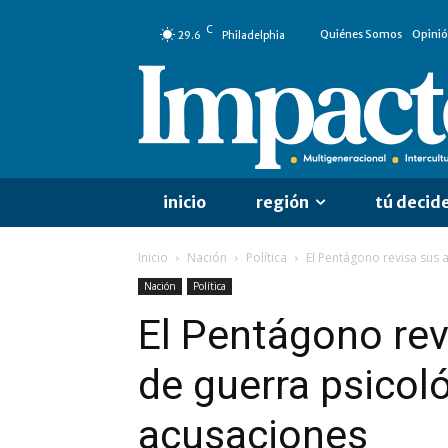
C
Quiénes Somos
Opini
29.6
Philadelphia
inicio
región
tú decid
Inicio
Nación
Política
El Pentágono revisa sus 
Nación
Política
El Pentágono rev
de guerra psicoló
acusaciones