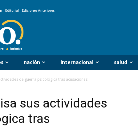
ón
Editorial
Ediciones Anteriores
es
nación
internacional
salud
actividades de guerra psicológica tras acusaciones
isa sus actividades
gica tras