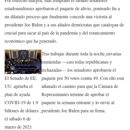
Por estrecho margen, más temprano el sábado senadores
estadounidenses aprobaron el paquete de alivio, poniendo fin a
un dilatado proceso que finalmente concede una victoria al
presidente Joe Biden y a sus aliados demócratas que catalogan de
crucial para sacar al país de la pandemia y del estancamiento
económico que ha generado.
Tras trabajar durante toda la noche
envarias
enmiendas —casi todas republicanas y
rechazadas— los senadores aprobaron el
paquete por 50 votos contra 49. Con ello está
El Senado de EE.
allanado el camino para que
la Cámara de
UU. aprueba el
Representantes termine de aprobar el
plan de ayuda
paquete la semana entrante y lo envíe al
COVID-19 de 1.9
presidente Joe Biden para su firma.
billones de dólares ,
el sábado 6 de
marzo de 2021