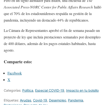
Pero en un signo alentador para Biden, una encuesta de
The
Associated Press-NORC Center for Public Affairs Research
halló
que el 70% de los estadounidenses respalda su gestión de la
pandemia, incluyendo un destacado 44% de republicanos.
La Cámara de Representantes aprobó el fin de semana pasado un
proyecto de ley que incluía prestaciones semanales por desempleo
de 400 dólares, además de los pagos estatales habituales, hasta
agosto.
Comparte esto:
Facebook
X
Categorías:
Política
,
Especial COVID-19
,
Impacto en tu bolsillo
Etiquetas:
Ayudas
,
Covid-19
,
Desempleo
,
Pandemia
,