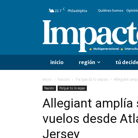
C
Quiénes Somos
Opinió
22.7
Philadelphia
inicio
región
tú decid
Inicio
Nación
Pa'que tú lo sepas
Allegiant amp
Nación
Pa'que tú lo sepas
Allegiant amplía
vuelos desde Atl
Jersey