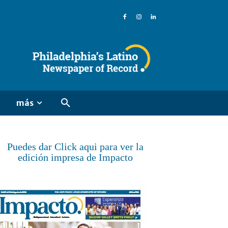
más
Puedes dar Click aqui para ver la
edición impresa de Impacto