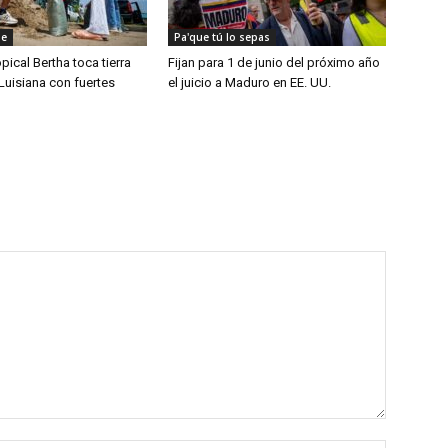
de
Pa'que tú lo sepas
pical Bertha toca tierra
Fijan para 1 de junio del próximo año
 Luisiana con fuertes
el juicio a Maduro en EE. UU.