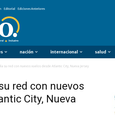
n
Editorial
Ediciones Anteriores
es
nación
internacional
salud
lía su red con nuevos vuelos desde Atlantic City, Nueva Jersey
 su red con nuevos
antic City, Nueva