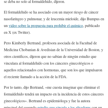
se deba no solo al formaldehído, dijeron.
El formaldehído se ha asociado con un mayor riesgo de cáncer
nasofaríngeo y pulmonar, y de leucemia mieloide, dijo Bumpus en
un
video sobre la propuesta para prohibir el químico
, publicado
en X (ex Twitter).
Pero Kimberly Bertrand, profesora asociada de la Facultad de
Medicina Chobanian & Avedisian de la Universidad de Boston, y
otros científicos, dijeron que no sabían de ningún estudio que
vinculara al formaldehído con los cánceres ginecológicos o
aquellos relacionados con hormonas, que son los que impulsaron
el reciente llamado a la acción de la FDA.
Por lo tanto, dijo Bertrand, «me cuesta imaginar que eliminar el
formaldehído tendrá un impacto en la incidencia de estos cánceres
ginecológicos». Bertrand es epidemióloga y fue la autora
principal del segundo
estudio que vincula a los alisadores
con un