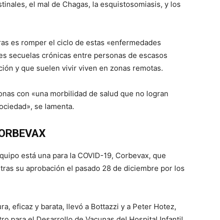
tinales, el mal de Chagas, la esquistosomiasis, y los
ras es romper el ciclo de estas «enfermedades
es secuelas crónicas entre personas de escasos
ación y que suelen vivir viven en zonas remotas.
nas con «una morbilidad de salud que no logran
ociedad», se lamenta.
 CORBEVAX
quipo está una para la COVID-19, Corbevax, que
, tras su aprobación el pasado 28 de diciembre por los
a, eficaz y barata, llevó a Bottazzi y a Peter Hotez,
o para el Desarrollo de Vacunas del Hospital Infantil