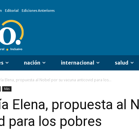
n
Editorial
Ediciones Anteriores
es
nación
internacional
salud
 Elena, propuesta al Nobel por su vacuna anticovid para los...
Más
 Elena, propuesta al N
d para los pobres