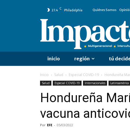
C
Quiénes Somos
Opinió
27.4
Philadelphia
inicio
región
tú decid
Inicio
Salud
Especial COVID-19
Hondureña María
Salud
Especial COVID-19
Internacionales
Latinoamérica
Hondureña María
vacuna anticovi
Por
EFE
-
05/03/2022