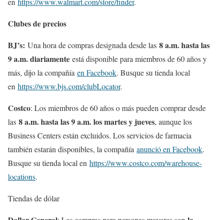
en
https://www.walmart.com/store/finder
.
Clubes de precios
BJ’s:
8 a.m. hasta las
Una hora de compras designada desde las
9 a.m. diariamente
está disponible para miembros de 60 años y
más, dijo la compañía
en Facebook
. Busque su tienda local
en
https://www.bjs.com/clubLocator
.
Costco
: Los miembros de 60 años o más pueden comprar desde
8 a.m. hasta las 9 a.m. los martes y jueves
las
, aunque los
Business Centers están excluidos. Los servicios de farmacia
también estarán disponibles, la compañía
anunció en Facebook
.
Busque su tienda local en
https://www.costco.com/warehouse-
locations
.
Tiendas de dólar
Dollar General
la
: Las compras para personas mayores son