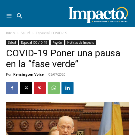
Inicio
Salud
Especial COVID-19
Salud
Especial COVID-19
Región
Noticias de Impacto
COVID-19 Poner una pausa
en la “fase verde”
Por
Kensington Voice
-
05/07/2020