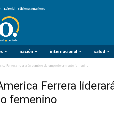
n
Editorial
Ediciones Anteriores
es
nación
internacional
salud
erica Ferrera liderarán cumbre de empoderamiento femenino
America Ferrera lidera
o femenino