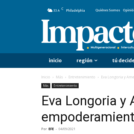
C
Quiénes Somos
Opinió
33.4
Philadelphia
inicio
región
tú decid
Inicio
Más
Entretenimiento
Eva Longoria y Am
Más
Entretenimiento
Eva Longoria y 
empoderamient
Por
EFE
-
04/09/2021