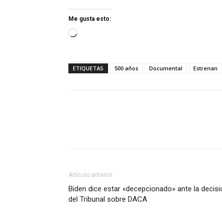
Me gusta esto:
Cargando...
ETIQUETAS
500 años
Documental
Estrenan
Artículo anterior
Biden dice estar «decepcionado» ante la decisi
del Tribunal sobre DACA