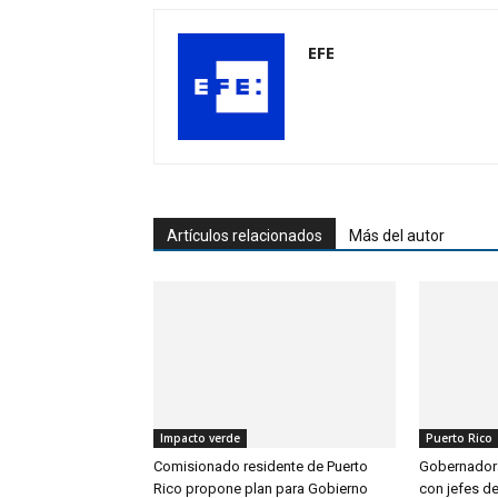
EFE
Artículos relacionados
Más del autor
Impacto verde
Puerto Rico
Comisionado residente de Puerto
Gobernadora
Rico propone plan para Gobierno
con jefes d