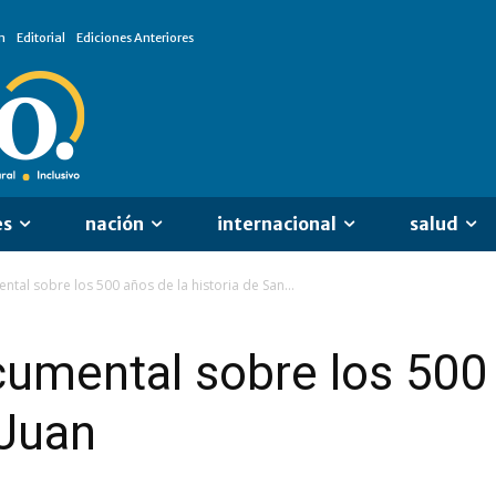
n
Editorial
Ediciones Anteriores
es
nación
internacional
salud
tal sobre los 500 años de la historia de San...
umental sobre los 500 
 Juan