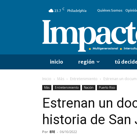
C
Quiénes Somos
Opinió
23.7
Philadelphia
inicio
región
tú decid
Inicio
Más
Entretenimiento
Estrenan un documen
Más
Entretenimiento
Nación
Puerto Rico
Estrenan un doc
historia de San
Por
EFE
-
06/10/2022