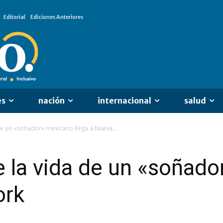
Editorial
Ediciones Anteriores
es
nación
internacional
salud
 de un «soñador» mexicano llega a Nueva...
e la vida de un «soñad
ork