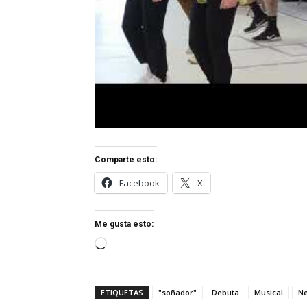
Comparte esto:
Facebook
X
Me gusta esto:
Cargando...
ETIQUETAS
"soñador"
Debuta
Musical
Ne