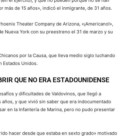
r (en el Ejército), y que no pueden porque no se han
 más de 15 años», indicó el inmigrante, de 31 años.
Phoenix Theater Company de Arizona, «¡Americano!»,
de Nueva York con su preestreno el 31 de marzo y su
Chicanos por la Causa, que lleva medio siglo luchando
n Estados Unidos.
BRIR QUE NO ERA ESTADOUNIDENSE
esafíos y dificultades de Valdovinos, que llegó a
s años, y que vivió sin saber que era indocumentado
sar en la Infantería de Marina, pero no pudo presentar
rido hacer desde que estaba en sexto grado» motivado