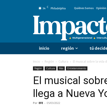
C
Quiénes Somos
Opinión
34
Philadelphia
inicio
región
tú decid
Inicio
Región
Cultura
El musical sobre la vida
Región
Cultura
Más
Entretenimiento
El musical sobr
llega a Nueva Y
Por
EFE
-
05/03/2022