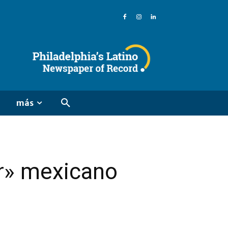
más
or» mexicano