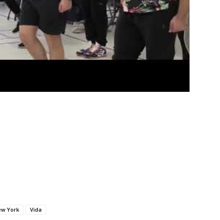
w York
Vida