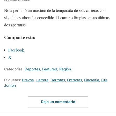
Nola permitió un máximo de la temporada de seis carreras con
siete hits y ahora ha concedido 11 carreras limpias en sus últimas
dos aperturas.
Comparte esto:
Facebook
X
Categorías:
Deportes
,
Featured
,
Región
Etiquetas:
Bravos
,
Carrera
,
Derrotas
,
Entradas
,
Filadelfia
,
Filis
,
Jonrón
Deja un comentario