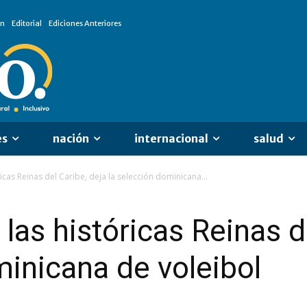
ón
Editorial
Ediciones Anteriores
es
nación
internacional
salud
icas Reinas del Caribe, deja la selección dominicana...
las históricas Reinas d
minicana de voleibol