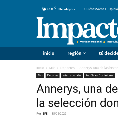
C
Quiénes Somos
Opini
26.8
Philadelphia
inicio
región
tú decid
Inicio
Más
Deportes
Annerys, una de las histór
Más
Deportes
Internacionales
República Dominicana
Annerys, una de 
la selección do
Por
EFE
-
15/05/2022