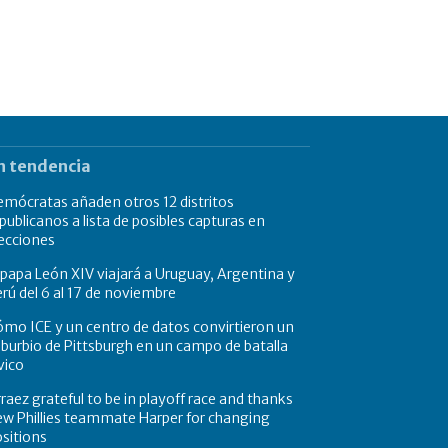
n tendencia
mócratas añaden otros 12 distritos
publicanos a lista de posibles capturas en
ecciones
 papa León XIV viajará a Uruguay, Argentina y
rú del 6 al 17 de noviembre
mo ICE y un centro de datos convirtieron un
burbio de Pittsburgh en un campo de batalla
vico
raez grateful to be in playoff race and thanks
w Phillies teammate Harper for changing
sitions