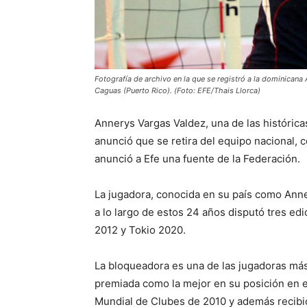
Fotografía de archivo en la que se registró a la dominicana 
Caguas (Puerto Rico). (Foto: EFE/Thais Llorca)
Annerys Vargas Valdez, una de las histórica
anunció que se retira del equipo nacional, 
anunció a Efe una fuente de la Federación.
La jugadora, conocida en su país como Anne
a lo largo de estos 24 años disputó tres ed
2012 y Tokio 2020.
La bloqueadora es una de las jugadoras más e
premiada como la mejor en su posición en el
Mundial de Clubes de 2010 y además recibió