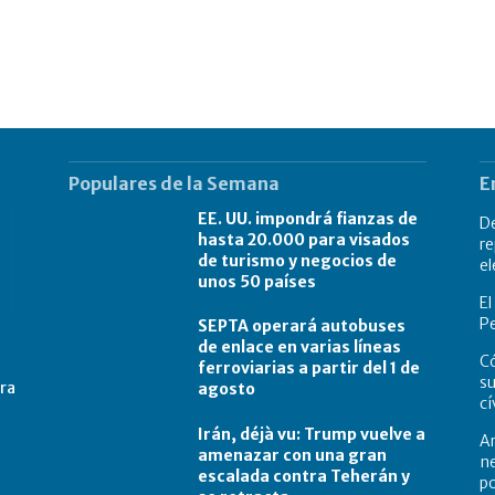
Populares de la Semana
E
EE. UU. impondrá fianzas de
De
hasta 20.000 para visados
re
de turismo y negocios de
el
unos 50 países
El
Pe
SEPTA operará autobuses
de enlace en varias líneas
Có
ferroviarias a partir del 1 de
su
tra
agosto
cí
Irán, déjà vu: Trump vuelve a
Ar
amenazar con una gran
ne
escalada contra Teherán y
po