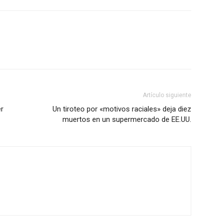
Artículo siguiente
er
Un tiroteo por «motivos raciales» deja diez
muertos en un supermercado de EE.UU.