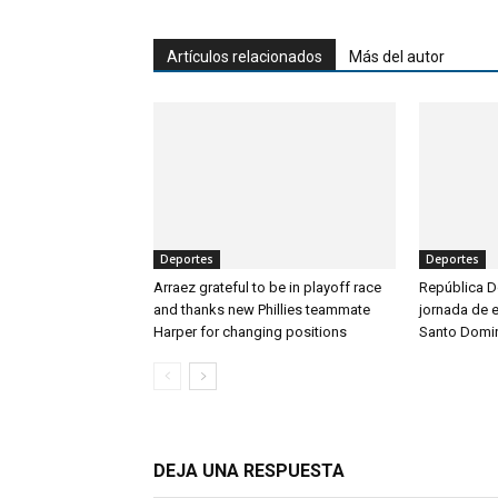
Artículos relacionados
Más del autor
Deportes
Deportes
Arraez grateful to be in playoff race
República D
and thanks new Phillies teammate
jornada de 
Harper for changing positions
Santo Domi
DEJA UNA RESPUESTA