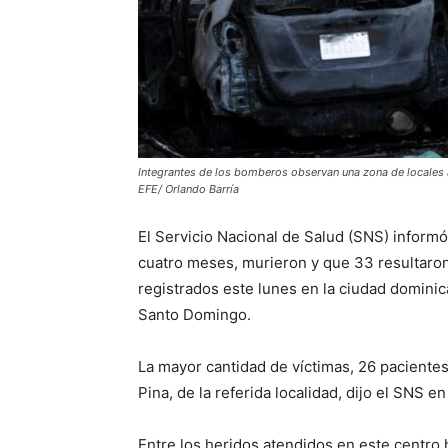
Integrantes de los bomberos observan una zona de locales 
EFE/ Orlando Barría
El Servicio Nacional de Salud (SNS) inform
cuatro meses, murieron y que 33 resultaron 
registrados este lunes en la ciudad dominic
Santo Domingo.
La mayor cantidad de víctimas, 26 pacientes
Pina, de la referida localidad, dijo el SNS 
Entre los heridos atendidos en este centro