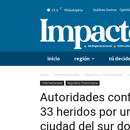
C
Quiénes Somos
Opini
29.6
Philadelphia
inicio
región
tú decid
Inicio
Internacionales
República Dominicana
A
Internacionales
República Dominicana
Autoridades conf
33 heridos por u
ciudad del sur d