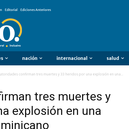
ón
Editorial
Ediciones Anteriores
es
nación
internacional
salud
utoridades confirman tres muertes y 33 heridos por una explosión en una...
irman tres muertes y
na explosión en una
ominicano