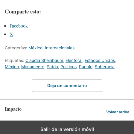
Comparte esto:
Facebook
X
Categorías:
México
,
Internacionales
Etiquetas:
Claudia Sheinbaum
,
Electoral
,
Estados Unidos
,
México
,
Monumento
,
Patria
,
Políticos
,
Pueblo
,
Soberanía
Deja un comentario
Impacto
Volver arriba
Salir de la versión móvil