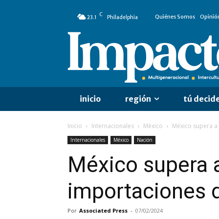
C
Quiénes Somos
Opinió
23.1
Philadelphia
inicio
región
tú decid
Inicio
Internacionales
México
México supera a 
Internacionales
México
Nación
México supera a
importaciones 
Por
Associated Press
-
07/02/2024