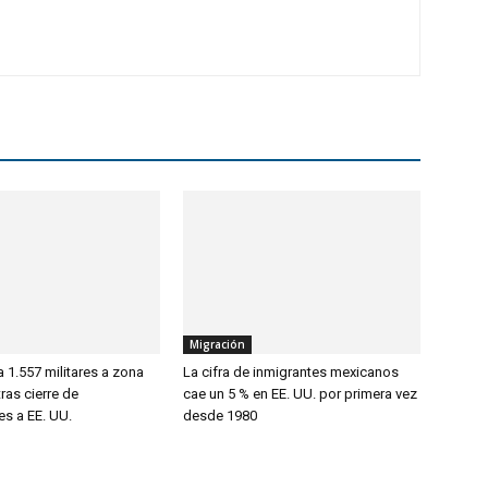
Migración
 1.557 militares a zona
La cifra de inmigrantes mexicanos
ras cierre de
cae un 5 % en EE. UU. por primera vez
es a EE. UU.
desde 1980