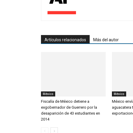
Artículos relacionados
Más del autor
México
México
Fiscalía de México detiene a
México envía
exgobernador de Guerrero por la
aguacatera t
desaparición de 43 estudiantes en
exportacion
2014