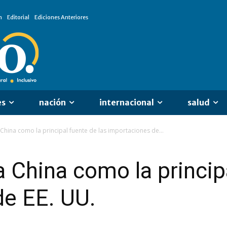
n
Editorial
Ediciones Anteriores
es
nación
internacional
salud
China como la principal fuente de las importaciones de...
 China como la principa
de EE. UU.