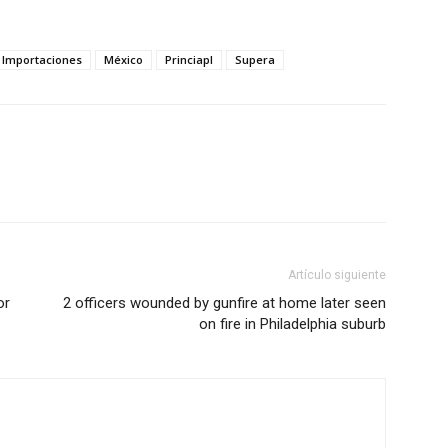
Importaciones
México
Princiapl
Supera
Artículo siguiente
or
2 officers wounded by gunfire at home later seen
on fire in Philadelphia suburb