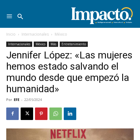
Inicio
Internacionales
México
Internacionales
México
Más
Entretenimiento
Jennifer López: «Las mujeres
hemos estado salvando el
mundo desde que empezó la
humanidad»
Por
EFE
-
22/05/2024