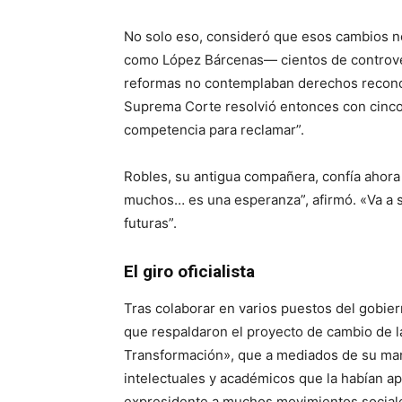
No solo eso, consideró que esos cambios no
como López Bárcenas— cientos de controver
reformas no contemplaban derechos reconoc
Suprema Corte resolvió entonces con cinco
competencia para reclamar”.
Robles, su antigua compañera, confía ahora e
muchos… es una esperanza”, afirmó. «Va a s
futuras”.
El giro oficialista
Tras colaborar en varios puestos del gobier
que respaldaron el proyecto de cambio de l
Transformación», que a mediados de su ma
intelectuales y académicos que la habían apo
expresidente a muchos movimientos sociale