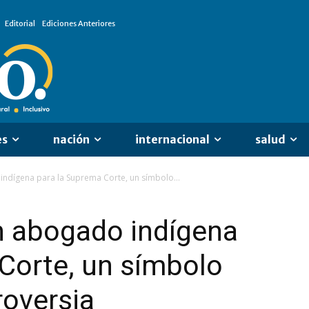
Editorial
Ediciones Anteriores
es
nación
internacional
salud
indígena para la Suprema Corte, un símbolo...
n abogado indígena
Corte, un símbolo
roversia