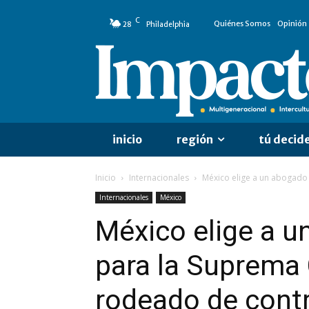
C
Quiénes Somos
Opinión
28
Philadelphia
inicio
región
tú decid
Inicio
Internacionales
México elige a un abogado 
Internacionales
México
México elige a u
para la Suprema 
rodeado de cont