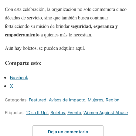
Con esta celebración, la organización no solo conmemora cinco
décadas de servicio, sino que también busca continuar
seguridad, esperanza y
fortaleciendo su misión de brindar
empoderamiento
a quienes más lo necesitan.
Aún hay b
oletos; se pueden adquirir aquí.
Comparte esto:
Facebook
X
Categorías:
Featured
,
Avisos de Impacto
,
Mujeres
,
Región
Etiquetas:
“Dish It Up”
,
Boletos
,
Evento
,
Women Against Abuse
Deja un comentario