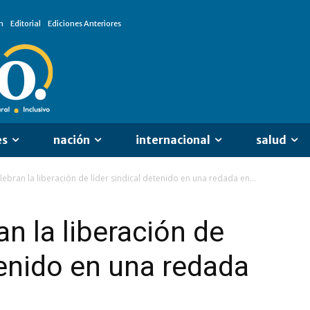
n
Editorial
Ediciones Anteriores
es
nación
internacional
salud
elebran la liberación de líder sindical detenido en una redada en...
an la liberación de
tenido en una redada