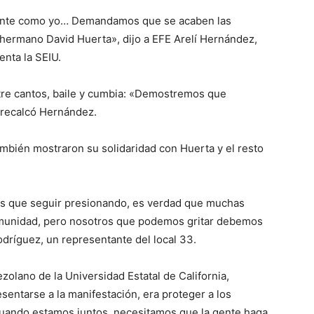
gente como yo… Demandamos que se acaben las
 hermano David Huerta», dijo a EFE Arelí Hernández,
enta la SEIU.
ntre cantos, baile y cumbia: «Demostremos que
 recalcó Hernández.
ambién mostraron su solidaridad con Huerta y el resto
os que seguir presionando, es verdad que muchas
omunidad, pero nosotros que podemos gritar debemos
odríguez, un representante del local 33.
zolano de la Universidad Estatal de California,
entarse a la manifestación, era proteger a los
uando estamos juntos, necesitamos que la gente haga