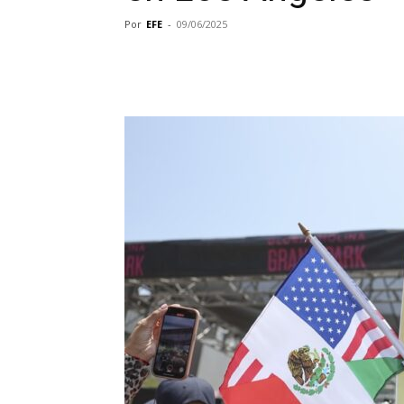
Por
EFE
-
09/06/2025