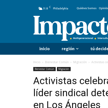
C
Quiénes Somos
Opinió
31.8
Philadelphia
inicio
región
tú decid
Inicio
Bienestar Común
Migración
Activistas c
Bienestar Común
Migración
Activistas celebr
líder sindical de
en Los Ángeles