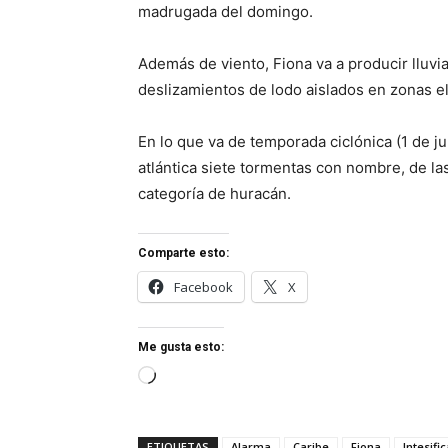
madrugada del domingo.
Además de viento, Fiona va a producir lluvia
deslizamientos de lodo aislados en zonas e
En lo que va de temporada ciclónica (1 de 
atlántica siete tormentas con nombre, de las
categoría de huracán.
Comparte esto:
Facebook
X
Me gusta esto:
Cargando...
ETIQUETAS
Alarma
Caribe
Fiona
Intesific