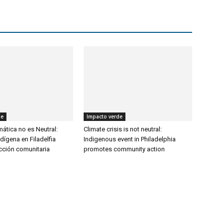
de
Impacto verde
imática no es Neutral:
Climate crisis is not neutral:
dígena en Filadelfia
Indigenous event in Philadelphia
ción comunitaria
promotes community action