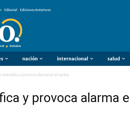
n
Editorial
Ediciones Anteriores
es
nación
internacional
salud
e intensifica y provoca alarma en el caribe
fica y provoca alarma e