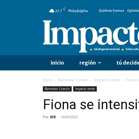
C
Quiénes Somos
Opinió
23.7
Philadelphia
inicio
región
tú decid
Inicio
Bienestar Común
Impacto verde
Fiona s
Bienestar Común
Impacto verde
Fiona se intensi
Por
EFE
-
16/09/2022