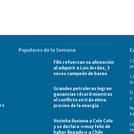
Populares de la Semana
E
C
Filis refuerzan su alineación
pl
al adquirir a Luis Arráez, 3
veces campeón de bateo
Co
lo
Grandes petroleras logran
E
ganancias récord mientras
y 
el conflicto en Irán eleva
tra
precios de la energía
N
ha
Vozinha ilusiona a Colo Colo
Li
y se declara «muy feliz de
te
haber llegado» a Chile