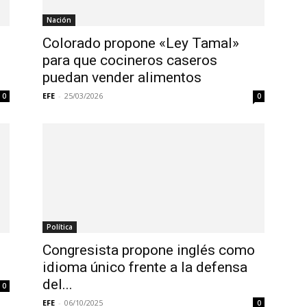
Nación
Colorado propone «Ley Tamal»
para que cocineros caseros
puedan vender alimentos
EFE
-
25/03/2026
0
0
Política
Congresista propone inglés como
idioma único frente a la defensa
del...
0
EFE
-
06/10/2025
0