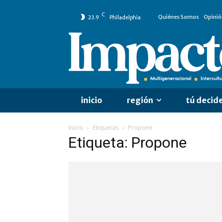
C
Quiénes Somos
Opinió
23.9
Philadelphia
inicio
región
tú decid
Inicio
Etiquetas
Propone
Etiqueta: Propone