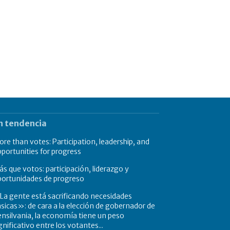
n tendencia
re than votes: Participation, leadership, and
portunities for progress
s que votos: participación, liderazgo y
portunidades de progreso
a gente está sacrificando necesidades
sicas»: de cara a la elección de gobernador de
nsilvania, la economía tiene un peso
gnificativo entre los votantes...