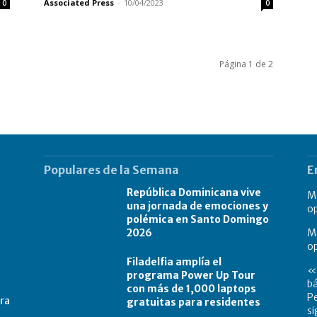
Associated Press
-
10/04/2023
0
0
Página 1 de 2
Populares de la Semana
E
República Dominicana vive
Mo
una jornada de emociones y
op
polémica en Santo Domingo
2026
Má
o
Filadelfia amplía el
«L
programa Power Up Tour
bá
con más de 1,000 laptops
Pe
tra
gratuitas para residentes
si