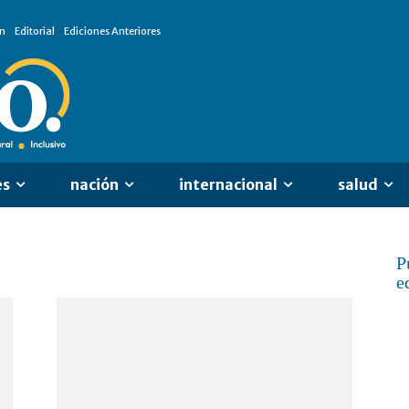
n
Editorial
Ediciones Anteriores
es
nación
internacional
salud
P
e