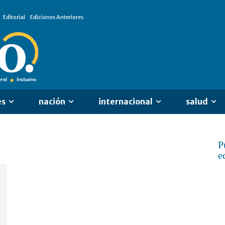
Editorial
Ediciones Anteriores
es
nación
internacional
salud
P
e