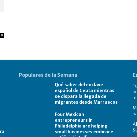
0
Populares de la Semana
E
Qué saber del enclave
Fo
español de Ceuta mientras
he
se dispara la llegada de
in
migrantes desde Marruecos
Me
ha
Four Mexican
entrepreneurs in
A
Philadelphia are helping
St
tra
small businesses embrace