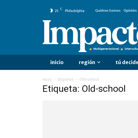
C
Quiénes Somos
Opinión
25
Philadelphia
inicio
región
tú decid
Inicio
Etiquetas
Old-school
Etiqueta: Old-school